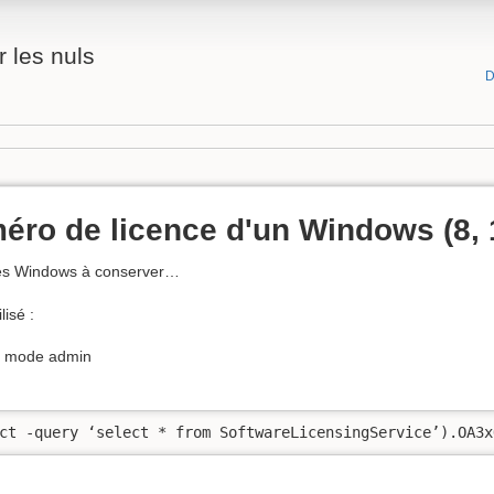
 les nuls
D
éro de licence d'un Windows (8, 
ques Windows à conserver…
lisé :
n mode admin
ct -query ‘select * from SoftwareLicensingService’).OA3x