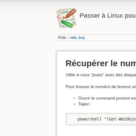
Passer à Linux pour
Piste :
win_key
•
Récupérer le num
Utilie si vous “jouez” avec des dis
Pour trouver le numéro de licence uti
Ouvrir le command promnt e
Taper :
   powershell "(Get-WmiObje