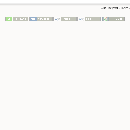
win_key.txt
· Derni