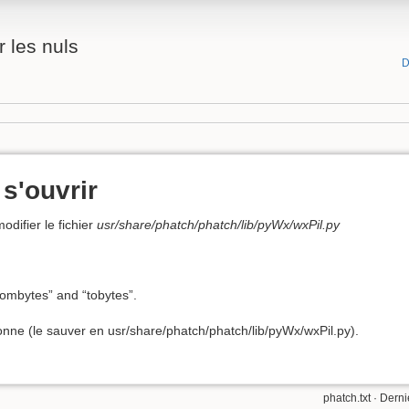
 les nuls
D
s'ouvrir
odifier le fichier
usr/share/phatch/phatch/lib/pyWx/wxPil.py
frombytes” and “tobytes”.
onne (le sauver en usr/share/phatch/phatch/lib/pyWx/wxPil.py).
phatch.txt
· Derni