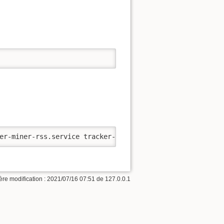
er-miner-rss.service tracker-extract.service tracker-min
ère modification :
2021/07/16 07:51
de
127.0.0.1